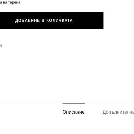
а на терена
ДОБАВЯНЕ В КОЛИЧКАТА
И
Описание
Допълнителн