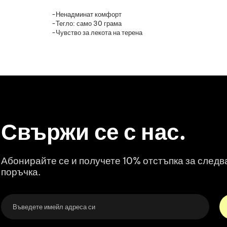
-Ненадминат комфорт
-Тегло: само 30 грама
-Чувство за лекота на терена
Свържи се с нас.
Абонирайте се и получете 10% отстъпка за след
поръчка.