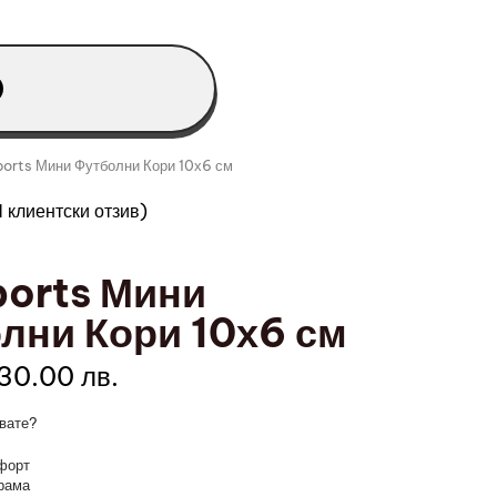
ports Мини Футболни Кори 10х6 см
1
клиентски отзив)
ports Мини
лни Кори 10х6 см
 30.00 лв.
вате?
форт
грама