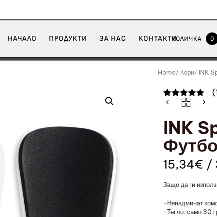
НАЧАЛО
ПРОДУКТИ
ЗА НАС
КОНТАКТИ
КОЛИЧКА
0
Home
Кори
INK S
(
Оценен
1
5.00
от 5,
базирано на
INK S
потребителски
оценки
Футбо
15,34
€
/
Защо да ги използ
-Ненадминат ком
-Тегло: само 30 